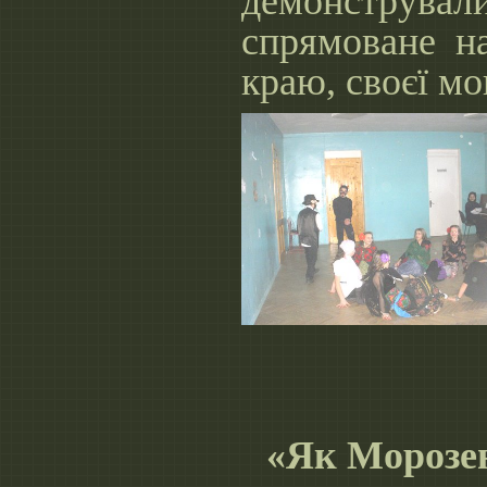
демонструвал
спрямоване н
краю, своєї мо
«Як Морозен