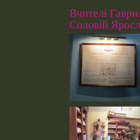
Вчителі Гавр
Соловій Ярос