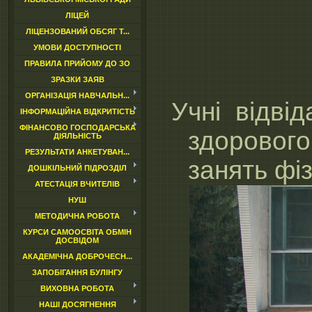
ЛІЦЕЙ
ЛІЦЕНЗОВАНИЙ ОБСЯГ Т...
УМОВИ ДОСТУПНОСТІ
ПРАВИЛА ПРИЙОМУ ДО ЗО
ЗРАЗКИ ЗАЯВ
ОРГАНІЗАЦІЯ НАВЧАЛЬН...
Учні відві
ІНФОРМАЦІЙНА ВІДКРИТІСТЬ
ФІНАНСОВО ГОСПОДАРСЬКА
здорового
ДІЯЛЬНІСТЬ
РЕЗУЛЬТАТИ АНКЕТУВАН...
занять фі
ДОШКІЛЬНИЙ ПІДРОЗДІЛ
АТЕСТАЦІЯ ВЧИТЕЛІВ
НУШ
МЕТОДИЧНА РОБОТА
КУРСИ САМООСВІТА ОБМІН
ДОСВІДОМ
АКАДЕМІЧНА ДОБРОЧЕСН...
ЗАПОБІГАННЯ БУЛІНГУ
ВИХОВНА РОБОТА
НАШІ ДОСЯГНЕННЯ