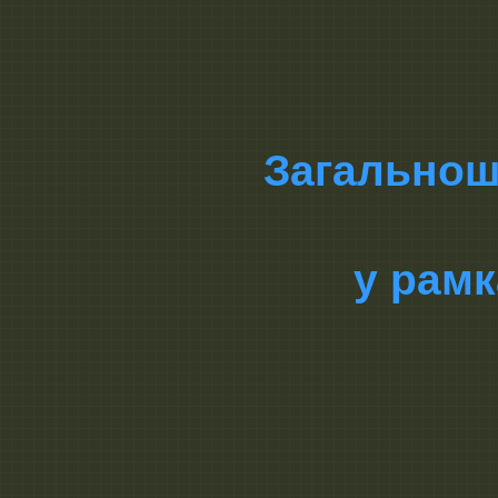
Загальнош
у рамк