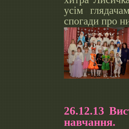
усім глядача
спогади про н
26.12.13 Ви
навчання.