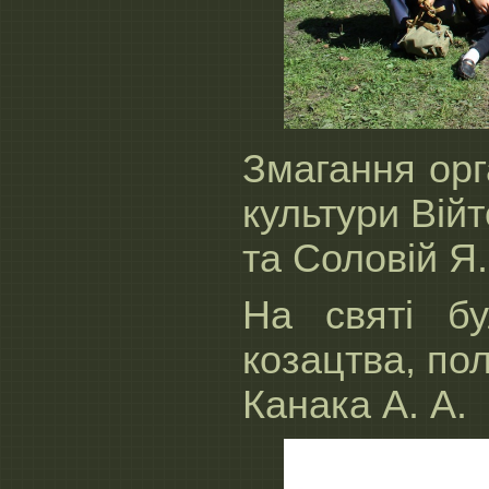
Змагання орг
культури Вій
та Соловій Я
На святі бу
козацтва, по
Канака А. А.