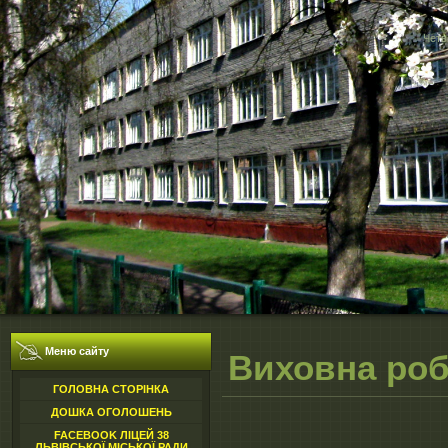
Четв
Меню сайту
Виховна роб
ГОЛОВНА СТОРІНКА
ДОШКА ОГОЛОШЕНЬ
FACEBOOK ЛІЦЕЙ 38
ЛЬВІВСЬКОЇ МІСЬКОЇ РАДИ