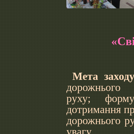
25.10.1
«Світлофо
Класний 
Мета заход
дорожнього
руху; форм
дотримання п
дорожнього ру
увагу,