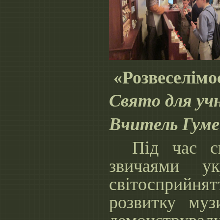
«Розвеселімо
Свято для учн
Вчитель Гуме
Під час с
звичаями ук
світосприйн
розвитку муз