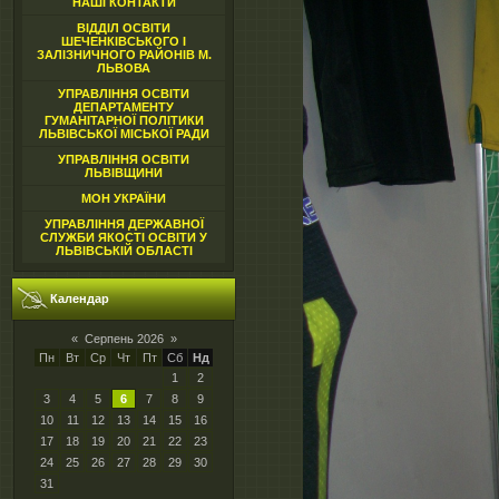
НАШІ КОНТАКТИ
ВІДДІЛ ОСВІТИ
ШЕЧЕНКІВСЬКОГО І
ЗАЛІЗНИЧНОГО РАЙОНІВ М.
ЛЬВОВА
УПРАВЛІННЯ ОСВІТИ
ДЕПАРТАМЕНТУ
ГУМАНІТАРНОЇ ПОЛІТИКИ
ЛЬВІВСЬКОЇ МІСЬКОЇ РАДИ
УПРАВЛІННЯ ОСВІТИ
ЛЬВІВЩИНИ
МОН УКРАЇНИ
УПРАВЛІННЯ ДЕРЖАВНОЇ
СЛУЖБИ ЯКОСТІ ОСВІТИ У
ЛЬВІВСЬКІЙ ОБЛАСТІ
Календар
«
Серпень 2026
»
Пн
Вт
Ср
Чт
Пт
Сб
Нд
1
2
3
4
5
6
7
8
9
10
11
12
13
14
15
16
17
18
19
20
21
22
23
24
25
26
27
28
29
30
31