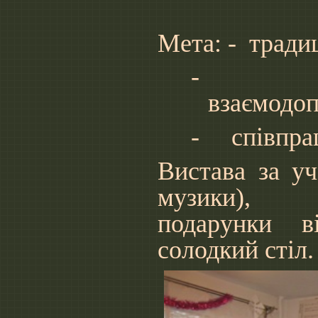
Вчитель
Мета: -
традиц
-
взаємодоп
-
співпра
Вистава за уч
музики),
подарунки в
солодкий стіл.