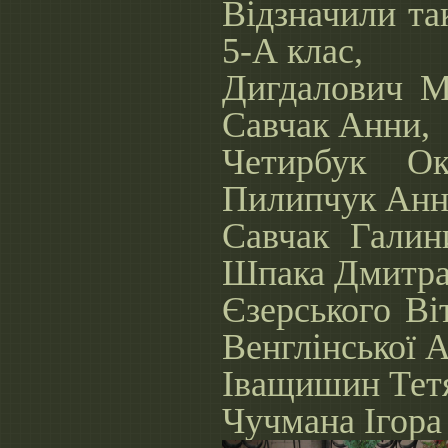
Відзначили та
5-А клас,
Дигдалович Ма
Савчак Анни,
Четирбук Ок
Пилипчук Анн
Савчак Галин
Шпака Дмитра
Єзерського Ві
Венглінської А
Іващишин Тетя
Чучмана Ігора