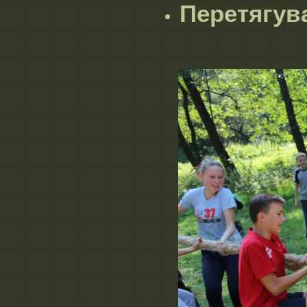
Перетягув