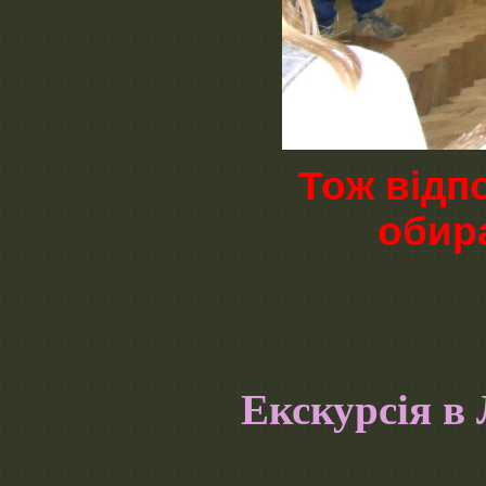
Тож відп
обира
Екскурсія в
(07.