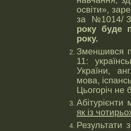
освіти», зар
за №1014/ 
року буде 
року.
Зменшився п
11: українс
України, ан
мова, іспансь
Цьогоріч не 
Абітурієнти
як із чотирьо
Результати 