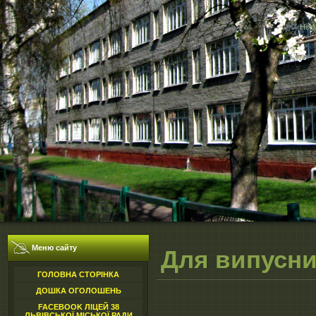
Неді
Меню сайту
Для випусни
ГОЛОВНА СТОРІНКА
ДОШКА ОГОЛОШЕНЬ
FACEBOOK ЛІЦЕЙ 38
ЛЬВІВСЬКОЇ МІСЬКОЇ РАДИ