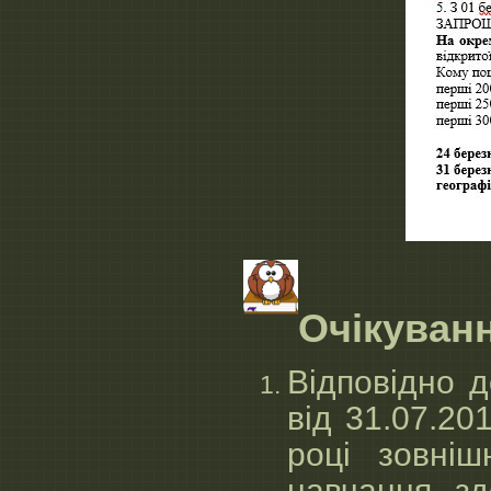
Очікуван
Відповідно д
від 31.07.2
році зовніш
навчання, зд