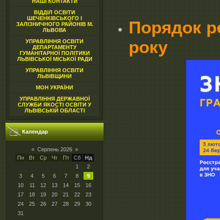
НАШІ КОНТАКТИ
ВІДДІЛ ОСВІТИ
ШЕЧЕНКІВСЬКОГО І
Порядок ре
ЗАЛІЗНИЧНОГО РАЙОНІВ М.
ЛЬВОВА
року
УПРАВЛІННЯ ОСВІТИ
ДЕПАРТАМЕНТУ
ГУМАНІТАРНОЇ ПОЛІТИКИ
ЛЬВІВСЬКОЇ МІСЬКОЇ РАДИ
УПРАВЛІННЯ ОСВІТИ
ЛЬВІВЩИНИ
МОН УКРАЇНИ
УПРАВЛІННЯ ДЕРЖАВНОЇ
СЛУЖБИ ЯКОСТІ ОСВІТИ У
ЛЬВІВСЬКІЙ ОБЛАСТІ
Календар
«
Серпень 2026
»
Пн
Вт
Ср
Чт
Пт
Сб
Нд
1
2
3
4
5
6
7
8
9
10
11
12
13
14
15
16
17
18
19
20
21
22
23
24
25
26
27
28
29
30
31