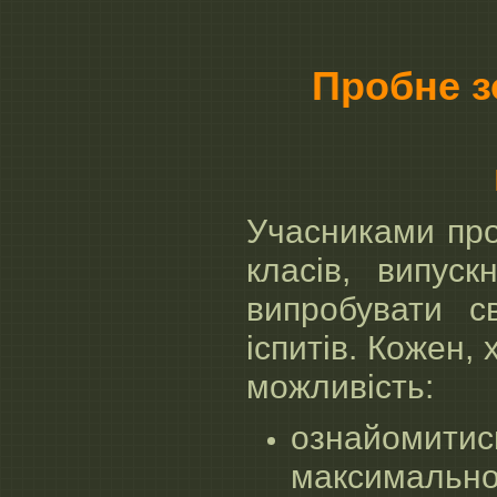
Пробне з
Учасниками про
класів, випус
випробувати с
іспитів. Кожен
можливість:
ознайомитис
максимально