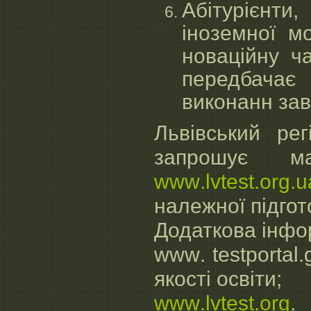
Абітурієнт
іноземної м
новаційну ч
передбачає
виконанн за
Львівський ре
запрошує ма
www
.
lvtest
.
org
.
u
належної підгот
Додаткова інфо
www
.
testportal
.
якості освіти;
www
.
lvtest
.
org
.