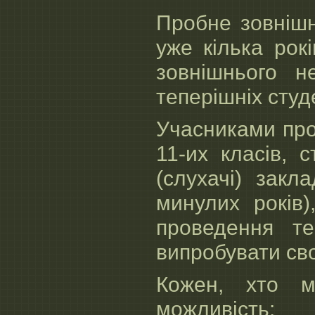
Пробне зовніш
уже кілька рок
зовнішнього н
теперішніх студе
Учасниками про
11-их класів, с
(слухачі) закл
минулих років
проведення те
випробувати сво
Кожен, хто 
можливість: