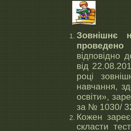
Чого 
Зовнішнє 
проведено
відповідно д
від 22.08.2
році зовніш
навчання, зд
освіти», зар
за №
1030/ 
Кожен зареє
скласти тес