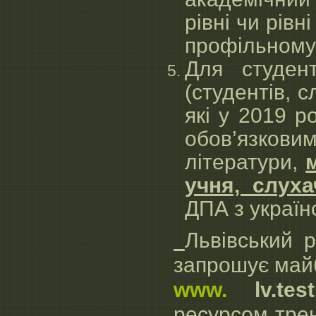
рівні чи рів
профільному 
Для студент
(студентів, с
які у 2019 р
обов’язкови
літератури,
учня, слух
ДПА з українс
Львівський р
запрошує майб
www.
lv.testp
ресурсом тре