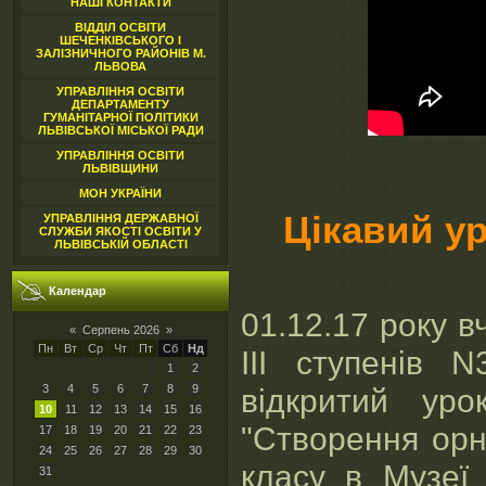
НАШІ КОНТАКТИ
ВІДДІЛ ОСВІТИ
ШЕЧЕНКІВСЬКОГО І
ЗАЛІЗНИЧНОГО РАЙОНІВ М.
ЛЬВОВА
УПРАВЛІННЯ ОСВІТИ
ДЕПАРТАМЕНТУ
ГУМАНІТАРНОЇ ПОЛІТИКИ
ЛЬВІВСЬКОЇ МІСЬКОЇ РАДИ
УПРАВЛІННЯ ОСВІТИ
ЛЬВІВЩИНИ
МОН УКРАЇНИ
Цікавий ур
УПРАВЛІННЯ ДЕРЖАВНОЇ
СЛУЖБИ ЯКОСТІ ОСВІТИ У
ЛЬВІВСЬКІЙ ОБЛАСТІ
Календар
01.12.17 року в
«
Серпень 2026
»
Пн
Вт
Ср
Чт
Пт
Сб
Нд
III ступенів 
1
2
3
4
5
6
7
8
9
відкритий ур
10
11
12
13
14
15
16
"Створення орн
17
18
19
20
21
22
23
24
25
26
27
28
29
30
класу в Музеї
31