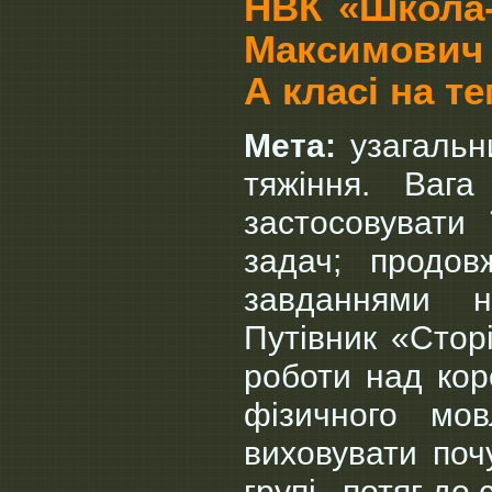
НВК «Школа-
Максимович 
А класі на т
Мета:
узагальн
тяжіння. Ваг
застосовувати 
задач; продо
завданнями н
Путівник «Стор
роботи над кор
фізичного мов
виховувати поч
групі, потяг до 