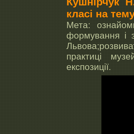
Кушнірчук Н
класі на тем
Мета: ознайом
формування і з
Львова;розвив
практиці музе
експозиції.