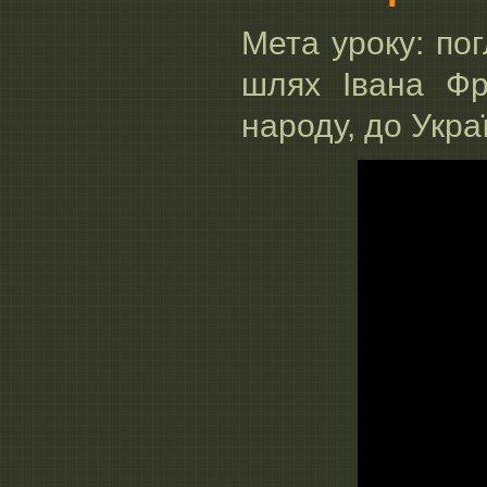
Мета уроку: по
шлях Івана Фр
народу, до Укра