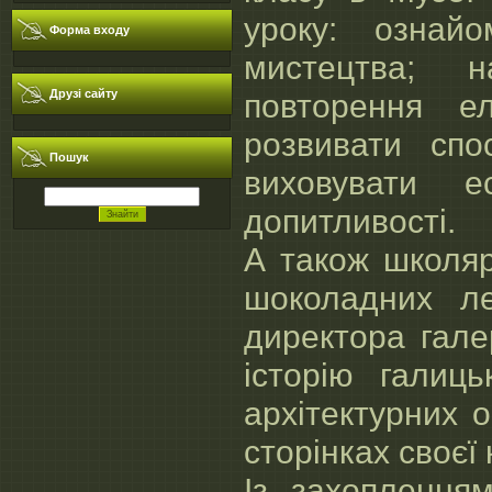
уроку: ознай
Форма входу
мистецтва; 
Друзі сайту
повторення е
розвивати спо
Пошук
виховувати е
допитливості.
А також школяр
шоколадних ле
директора гале
історію галиц
архітектурних о
сторінках своєї
Із захоплення