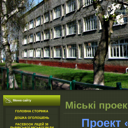
Понеділ
Меню сайту
Міські прое
ГОЛОВНА СТОРІНКА
ДОШКА ОГОЛОШЕНЬ
Проект 
FACEBOOK ЛІЦЕЙ 38
ЛЬВІВСЬКОЇ МІСЬКОЇ РАДИ