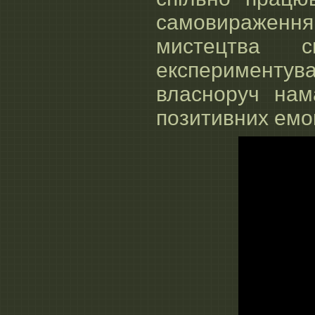
самовираженн
мистецтва с
експериментува
власноруч нам
позитивних емо