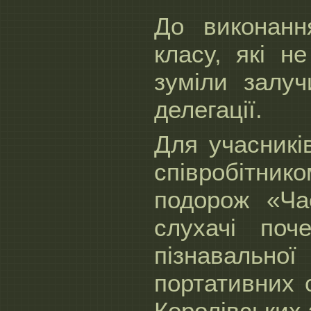
До виконанн
класу, які н
зуміли залуч
делегації.
Для учасникі
співробітн
подорож «Час
слухачі поч
пізнавальної
портативних 
Королівських 