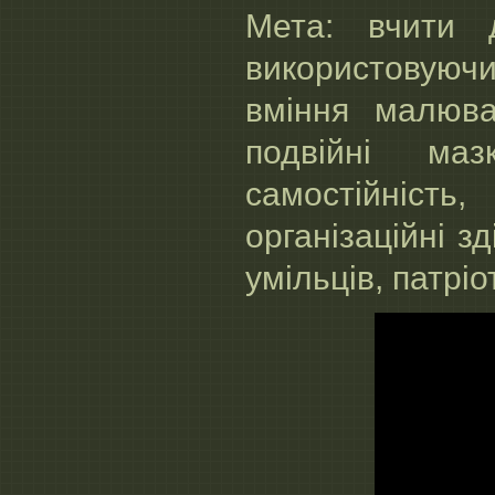
Мета: вчити д
використовуюч
вміння малюват
подвійні маз
самостійність
організаційні з
умільців, патріо