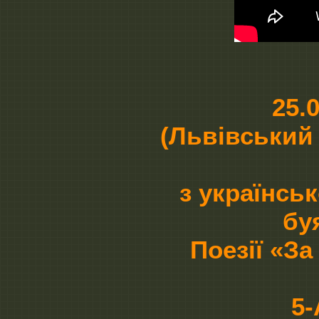
25.02
(Львівський
з українсь
буя
Поезії «З
5-