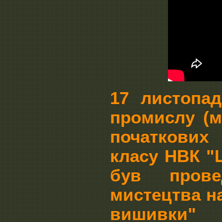
1
7 листопад
промислу (м
початкових 
класу НВК "Ш
був прове
мистецтва н
вишивки"