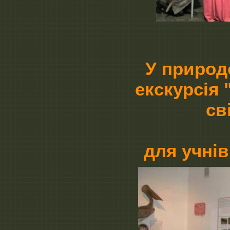
У природо
екскурсія 
св
для учнів