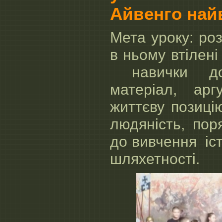
Айвенго най
Мета уроку: ро
в ньому втілен
навички досл
матеріал, арг
життєву позиці
людяність, пор
до вивчення іс
шляхетності.