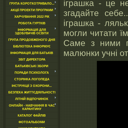
іграшка - це н
ГРУПА КОРОТКОТРИВАЛО...
згадайте себе
АКЦІЇ ПРОЕКТИ ПРОГРАМИ
ХАРЧУВАННЯ 2022 РІК
іграшка - ляль
РОБОТА ГУРТКІВ
могли читати їм
ІНФОРМАЦІЯ ДЛЯ
ЗДОБУВАЧІВ ОСВІТИ
Саме з ними п
ГРУПА ПРОДОВЖЕНОГО ДНЯ
БІБЛІОТЕКА ІНФОРМУЄ
малюнки учні о
ІНФОРМАЦІЯ ДЛЯ БАТЬКІВ
ЗВІТ ДИРЕКТОРА
БАТЬКІВСЬКІ ЗБОРИ
ПОРАДИ ПСИХОЛОГА
СТОРІНКА ЛОГОПЕДА
ІНСТРУКЦІЇ З ОХОРОНИ...
БЕЗПЕКА ЖИТТЄДІЯЛЬНОСТІ
ЛІТНІЙ ВІДПОЧИНОК
ОНЛАЙН - НАВЧАННЯ В ЧАС
КАРАНТИНУ
КАТАЛОГ ФАЙЛІВ
ФОТОАЛЬБОМИ