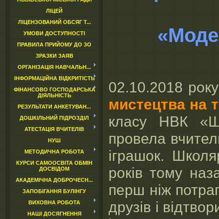
ЛІЦЕЙ
ЛІЦЕНЗОВАНИЙ ОБСЯГ Т...
«Модел
УМОВИ ДОСТУПНОСТІ
ПРАВИЛА ПРИЙОМУ ДО ЗО
ЗРАЗКИ ЗАЯВ
ОРГАНІЗАЦІЯ НАВЧАЛЬН...
ІНФОРМАЦІЙНА ВІДКРИТІСТЬ
02.10.2018 рок
ФІНАНСОВО ГОСПОДАРСЬКА
ДІЯЛЬНІСТЬ
мистецтва на т
РЕЗУЛЬТАТИ АНКЕТУВАН...
класу НВК «Шк
ДОШКІЛЬНИЙ ПІДРОЗДІЛ
АТЕСТАЦІЯ ВЧИТЕЛІВ
провела вчитель
НУШ
іграшок. Школя
МЕТОДИЧНА РОБОТА
КУРСИ САМООСВІТА ОБМІН
років тому наз
ДОСВІДОМ
АКАДЕМІЧНА ДОБРОЧЕСН...
перш ніж потра
ЗАПОБІГАННЯ БУЛІНГУ
друзів і відтво
ВИХОВНА РОБОТА
НАШІ ДОСЯГНЕННЯ