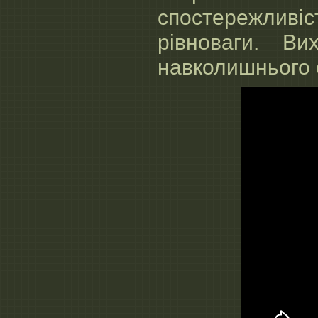
спостережлив
рівноваги. В
навколишнього с