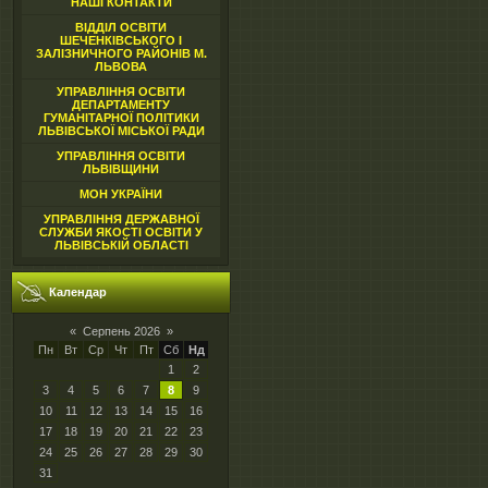
НАШІ КОНТАКТИ
ВІДДІЛ ОСВІТИ
ШЕЧЕНКІВСЬКОГО І
ЗАЛІЗНИЧНОГО РАЙОНІВ М.
ЛЬВОВА
УПРАВЛІННЯ ОСВІТИ
ДЕПАРТАМЕНТУ
ГУМАНІТАРНОЇ ПОЛІТИКИ
ЛЬВІВСЬКОЇ МІСЬКОЇ РАДИ
УПРАВЛІННЯ ОСВІТИ
ЛЬВІВЩИНИ
МОН УКРАЇНИ
УПРАВЛІННЯ ДЕРЖАВНОЇ
СЛУЖБИ ЯКОСТІ ОСВІТИ У
ЛЬВІВСЬКІЙ ОБЛАСТІ
Календар
«
Серпень 2026
»
Пн
Вт
Ср
Чт
Пт
Сб
Нд
1
2
3
4
5
6
7
8
9
10
11
12
13
14
15
16
17
18
19
20
21
22
23
24
25
26
27
28
29
30
31