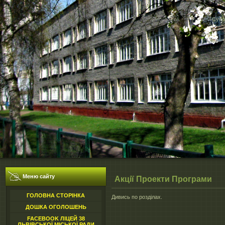
Субот
Меню сайту
Акції Проекти Програми
ГОЛОВНА СТОРІНКА
Дивись по розділах.
ДОШКА ОГОЛОШЕНЬ
FACEBOOK ЛІЦЕЙ 38
ЛЬВІВСЬКОЇ МІСЬКОЇ РАДИ