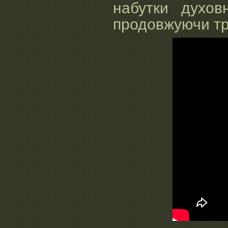
набутки духов
продовжуючи тра