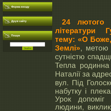
Форма входу
24 лютого 
Друзі сайту
літератури Г
Пошук
тему: «О Боже
Землі»
, метою
сутністю спадщ
Тепла родинна
Наталії за адрес
вул.
Під Голос
набутку і плек
Урок допоміг 
людини, виклик