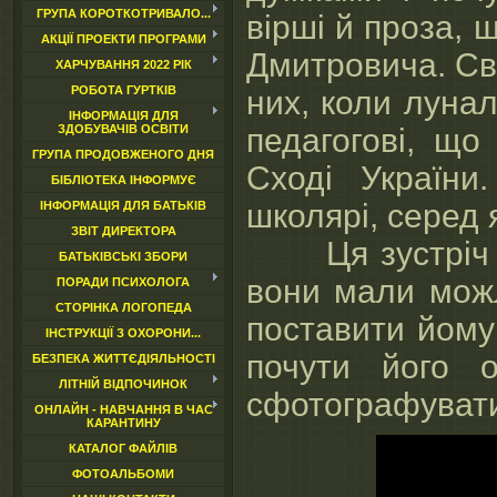
ГРУПА КОРОТКОТРИВАЛО...
вірші й проза, 
АКЦІЇ ПРОЕКТИ ПРОГРАМИ
Дмитровича. Сві
ХАРЧУВАННЯ 2022 РІК
них, коли лунал
РОБОТА ГУРТКІВ
ІНФОРМАЦІЯ ДЛЯ
педагогові, що
ЗДОБУВАЧІВ ОСВІТИ
ГРУПА ПРОДОВЖЕНОГО ДНЯ
Сході України
БІБЛІОТЕКА ІНФОРМУЄ
школярі, серед я
ІНФОРМАЦІЯ ДЛЯ БАТЬКІВ
ЗВІТ ДИРЕКТОРА
Ця зустріч ст
БАТЬКІВСЬКІ ЗБОРИ
вони мали можл
ПОРАДИ ПСИХОЛОГА
СТОРІНКА ЛОГОПЕДА
поставити йому
ІНСТРУКЦІЇ З ОХОРОНИ...
почути його 
БЕЗПЕКА ЖИТТЄДІЯЛЬНОСТІ
ЛІТНІЙ ВІДПОЧИНОК
сфотографувати
ОНЛАЙН - НАВЧАННЯ В ЧАС
КАРАНТИНУ
КАТАЛОГ ФАЙЛІВ
ФОТОАЛЬБОМИ