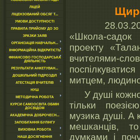
Щире
ЛІЦЕЙ
ЛІЦЕНЗОВАНИЙ ОБСЯГ Т...
УМОВИ ДОСТУПНОСТІ
28.03.2
ПРАВИЛА ПРИЙОМУ ДО ЗО
«Школа-садок 
ЗРАЗКИ ЗАЯВ
ОРГАНІЗАЦІЯ НАВЧАЛЬН...
проекту «Тала
ІНФОРМАЦІЙНА ВІДКРИТІСТЬ
вчителями-слов
ФІНАНСОВО ГОСПОДАРСЬКА
ДІЯЛЬНІСТЬ
поспілкуватис
РЕЗУЛЬТАТИ АНКЕТУВАН...
ДОШКІЛЬНИЙ ПІДРОЗДІЛ
митцем, людино
АТЕСТАЦІЯ ВЧИТЕЛІВ
НУШ
У душі кожного
МЕТОДИЧНА РОБОТА
тільки поезією
КУРСИ САМООСВІТА ОБМІН
ДОСВІДОМ
музика душі. А 
АКАДЕМІЧНА ДОБРОЧЕСН...
ЗАПОБІГАННЯ БУЛІНГУ
мешканців, т
ВИХОВНА РОБОТА
думками і поч
НАШІ ДОСЯГНЕННЯ