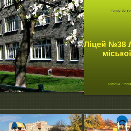
Субота, 08.08.2026, 09:10
Вітаю Вас
Гі
Ліцей №38 
місько
Головна
|
Реєст