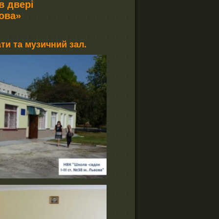
в двері
вова»
ати та музичний зал.