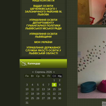
НАШІ КОНТАКТИ
ВІДДІЛ ОСВІТИ
ШЕЧЕНКІВСЬКОГО І
ЗАЛІЗНИЧНОГО РАЙОНІВ М.
ЛЬВОВА
УПРАВЛІННЯ ОСВІТИ
ДЕПАРТАМЕНТУ
ГУМАНІТАРНОЇ ПОЛІТИКИ
ЛЬВІВСЬКОЇ МІСЬКОЇ РАДИ
УПРАВЛІННЯ ОСВІТИ
ЛЬВІВЩИНИ
МОН УКРАЇНИ
УПРАВЛІННЯ ДЕРЖАВНОЇ
СЛУЖБИ ЯКОСТІ ОСВІТИ У
ЛЬВІВСЬКІЙ ОБЛАСТІ
Календар
«
Серпень 2026
»
Пн
Вт
Ср
Чт
Пт
Сб
Нд
1
2
3
4
5
6
7
8
9
10
11
12
13
14
15
16
17
18
19
20
21
22
23
24
25
26
27
28
29
30
31