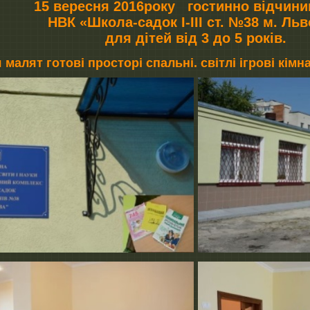
15 вересня 2016року гостинно відчини
НВК «Школа-садок І-ІІІ ст. №38 м. Ль
для дітей від 3 до 5 років.
малят готові просторі спальні. світлі ігрові кімн