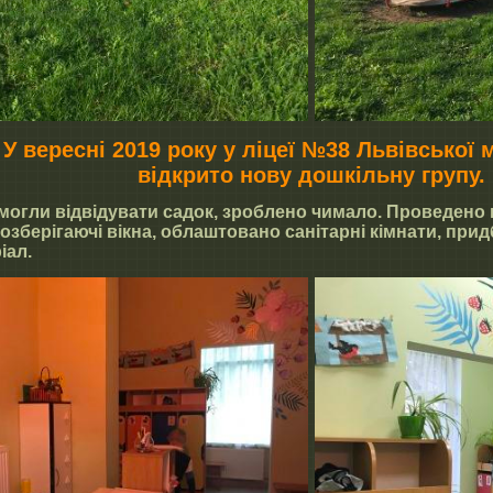
У вересні 2019 року у ліцеї №38 Львівської 
відкрито нову дошкільну групу.
и могли відвідувати садок, зроблено чимало. Проведено
зберігаючі вікна, облаштовано санітарні кімнати, прид
іал.