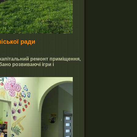
міської ради
 капітальний ремонт приміщення,
бано розвиваючі ігри і