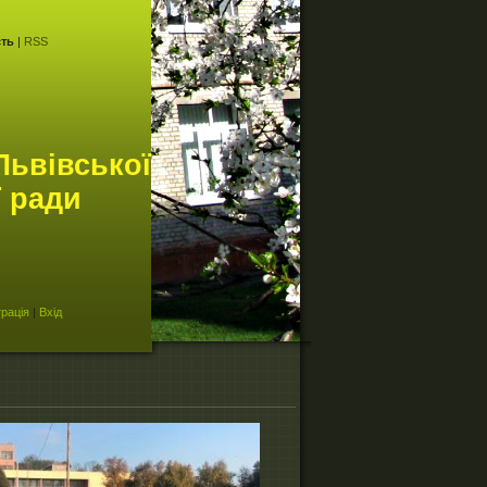
сть
|
RSS
Львівської
ї ради
рація
|
Вхід